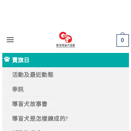
0
賣旗日
活動及最近動態
季訊
導盲犬故事書
導盲犬是怎樣練成的?