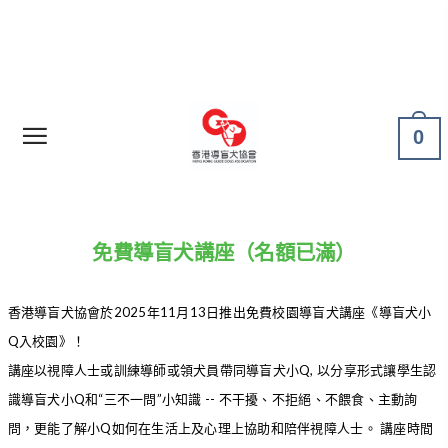
0
免費導盲犬講座（名額已滿）
香港導盲犬協會於2025年11月13日推出免費校園導盲犬講座《導盲犬小
Q入校園》！
講座以視障人士或訓練導師或領犬員帶同導盲犬小Q, 以分享形式讓學生認
識導盲犬小Q和“三不一問”小知識 -- 不干擾、不拒絕、不餵食、主動詢
問，更能了解小Q如何在生活上及心理上協助和陪伴視障人士。 講座時間