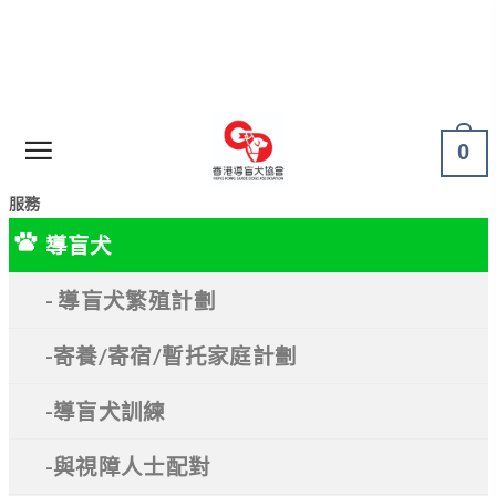
0
服務
導盲犬
- 導盲犬繁殖計劃
-寄養/寄宿/暫托家庭計劃
-導盲犬訓練
-與視障人士配對