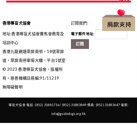
香港導盲犬協會
訂閱我們:
地址:香港導盲犬協會賽馬會教育及
電子郵件地址:
培訓中心
訂閱
香港九龍觀塘翠屏南邨，18號翠屏
道，翠屏南停車場大樓，平台1號室
© 2023 香港導盲犬協會，版權所
有。慈善機構註冊編:91/11219
無障礙聲明
導盲犬協會 電話: (852) 31881736 / (852) 31883849 傳真: (852) 31883647 電郵:
info@guidedogs.org.hk